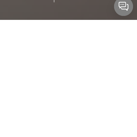
Pois é, a Bela ainda não teve festa e nem ensaio.
Mas e quem disse que ela se deixou abater por
tudo isso? Batemos um papo com ela e a sua mãe
para saber como elas e a família toda encarou a
decisão de ter que adiar e remarcar a festa e como
anda os ânimos agora com a nova data para o ano
que vem.
Teve sim um sentimento de tristeza em um
primeiro momento, mas com o apoio da família a