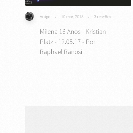
Artigo
10 mar, 2018
3
reações
Milena 16 Anos - Kristian
Platz - 12.05.17 - Por
Raphael Ranosi