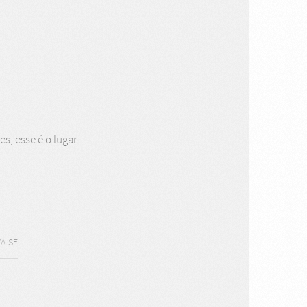
s, esse é o lugar.
A-SE