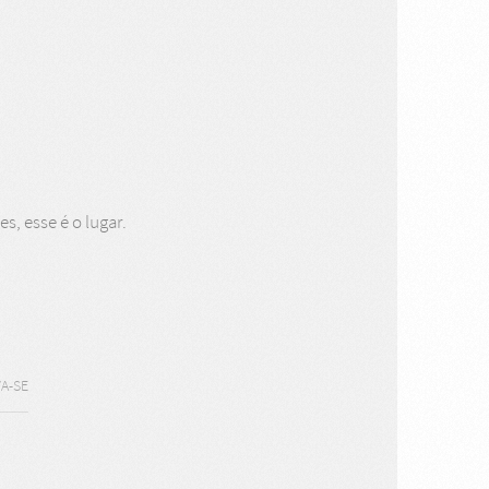
s, esse é o lugar.
A-SE