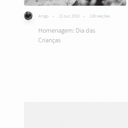
Artigo
22 out, 2018
138
reações
Homenagem: Dia das
Crianças