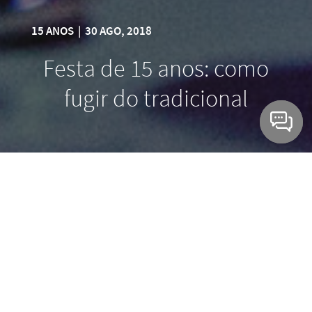
15 ANOS
|
30 AGO, 2018
Festa de 15 anos: como
fugir do tradicional
A fase da vida conhecida como aquela em que a
menina se transforma em mulher já é uma
tradição por si só, há várias gerações.
A festa de 15 anos, aquele que é o grande evento